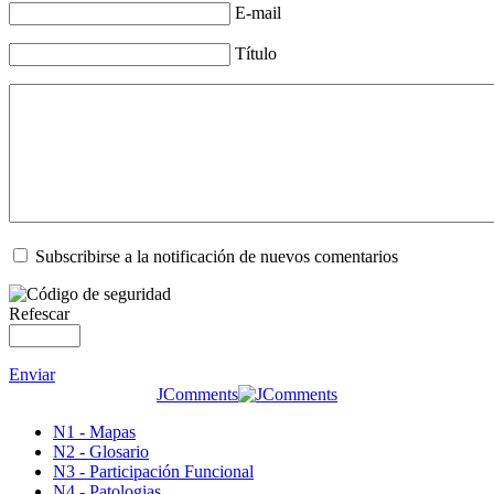
E-mail
Título
Subscribirse a la notificación de nuevos comentarios
Refescar
Enviar
JComments
N1 - Mapas
N2 - Glosario
N3 - Participación Funcional
N4 - Patologias