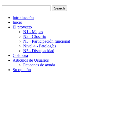
Introducción
Inicio
El proyecto
N1 - Mapas
N2 - Glosario
N3 - Participación funcional
Nivel 4 - Patologías
N5 - Discapacidad
Colabora
Artículos de Usuarios
Peticones de ayuda
Su opinión