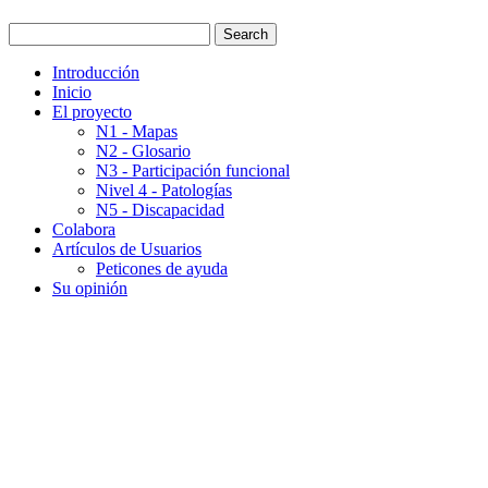
Introducción
Inicio
El proyecto
N1 - Mapas
N2 - Glosario
N3 - Participación funcional
Nivel 4 - Patologías
N5 - Discapacidad
Colabora
Artículos de Usuarios
Peticones de ayuda
Su opinión