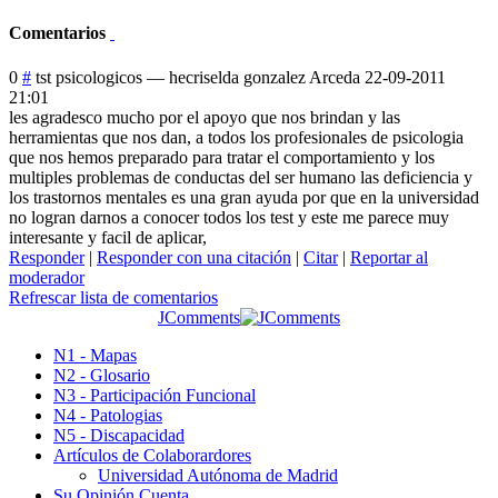
Comentarios
0
#
tst psicologicos
—
hecriselda gonzalez Arceda
22-09-2011
21:01
les agradesco mucho por el apoyo que nos brindan y las
herramientas que nos dan, a todos los profesionales de psicologia
que nos hemos preparado para tratar el comportamiento y los
multiples problemas de conductas del ser humano las deficiencia y
los trastornos mentales es una gran ayuda por que en la universidad
no logran darnos a conocer todos los test y este me parece muy
interesante y facil de aplicar,
Responder
|
Responder con una citación
|
Citar
|
Reportar al
moderador
Refrescar lista de comentarios
JComments
N1 - Mapas
N2 - Glosario
N3 - Participación Funcional
N4 - Patologias
N5 - Discapacidad
Artículos de Colaborardores
Universidad Autónoma de Madrid
Su Opinión Cuenta