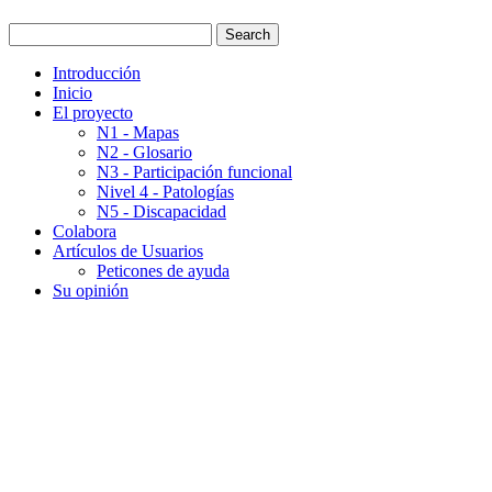
Introducción
Inicio
El proyecto
N1 - Mapas
N2 - Glosario
N3 - Participación funcional
Nivel 4 - Patologías
N5 - Discapacidad
Colabora
Artículos de Usuarios
Peticones de ayuda
Su opinión