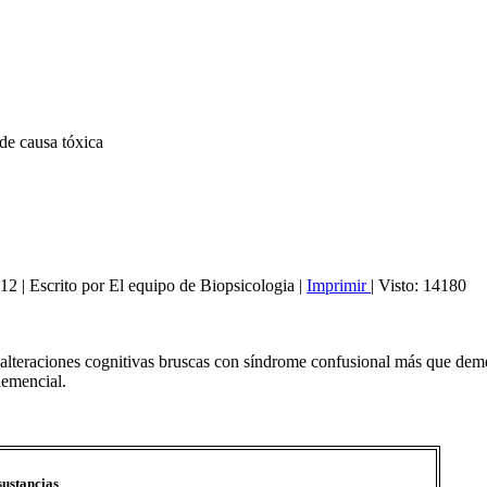
de causa tóxica
012
|
Escrito por El equipo de Biopsicologia
|
Imprimir
|
Visto: 14180
lteraciones cognitivas bruscas con síndrome confusional más que deme
demencial.
sustancias