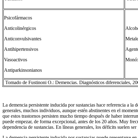
Psicofármacos
Anticolinérgicos
Alcoh
Anticonvulsivantes
Metal
Antihipertensivos
Agente
Vasoactivos
Monóx
Antiparkinsonianos
Tomado de Fustinoni O.: Demencias. Diagnósticos diferenciales, 2
La demencia persistente inducida por sustancias hace referencia a la 
generales, muchos individuos, aunque estén abstinentes en el momento
que estos trastornos persisten mucho tiempo después de haber interrum
puede empezar, de forma excepcional, antes de los 20 años. Muy frecue
dependencia de sustancias. En líneas generales, los déficits suelen s
La demencia persistente inducida por sustancias puede presentarse en as