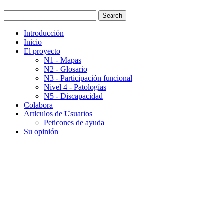
Introducción
Inicio
El proyecto
N1 - Mapas
N2 - Glosario
N3 - Participación funcional
Nivel 4 - Patologías
N5 - Discapacidad
Colabora
Artículos de Usuarios
Peticones de ayuda
Su opinión