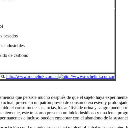
ol
es pesados
s industriales
ido de carbono
000.
http://www.rochelink.com.ar
demencia que persiste mucho después de que el sujeto haya experimentado
 actual, presentan un patrón previo de consumo excesivo y prolongado d
pido el consumo de sustancias, los análisis de orina y sangre pueden res
ntemente, este trastorno presenta un inicio insidioso y una lenta progr
er permanentes e incluso pueden empeorar con el abandono de la sustanc
ociación con las siguientes sustancias: alcohol, inhalantes, sedantes, hi