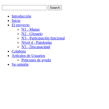
Introducción
Inicio
El proyecto
N1 - Mapas
N2 - Glosario
N3 - Participación funcional
Nivel 4 - Patologías
N5 - Discapacidad
Colabora
Artículos de Usuarios
Peticones de ayuda
Su opinión