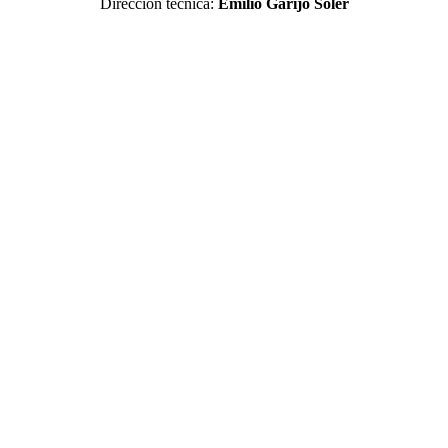
Dirección técnica:
Emilio Garijo Soler