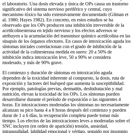
el laboratorio. Una dosis elevada y única de OPs causa un trastorno
significativo del sistema nervioso periférico y central, cuyo
mecanismo tóxico ha sido extensivamente documentado (Gilman et
al. 1980; Hayes 1982). En concreto, en estos estudios se ha
observado que los OPs producen una inhibición irreversible de la
acetilcolinesterasa en tejido nervioso y los efectos adversos se
atribuyen a la acumulación del transmisor químico acetilcolina en las
sinapsis de los órganos efectores. En casos de intoxicación aguda los
síntomas iniciales correlacionan con el grado de inhibición de la
actividad de la colinesterasa medida en suero: 20 a 50% de
inhibición indica intoxicación leve, 50 a 90% se considera
moderado, y más de 90% grave.
El comienzo y duración de síntomas en intoxicación aguda
dependen de la toxicidad inherente al compuesto, la dosis, ruta de
exposición y factores del huésped que aumenta la susceptibilidad.
Por ejemplo, patologías previas, dermatitis, deshidratación y mal
nutrición, elevan la toxicidad de los OPs. Los síntomas pueden
desarrollarse durante el período de exposición o las siguientes 4
horas. En intoxicaciones moderadas los síntomas no necesariamente
alcanzan su pico hasta 4 a 8 horas después del comienzo y pueden
durar de 1 a 6 días, la recuperación completa puede tomar más
tiempo. Los efectos de las intoxicaciones leves a moderadas sobre el
SNC incluyen (en orden de aparición) tensión, ansiedad,
intranquilidad, labilidad emocional y vértigo, seguido por insomnio