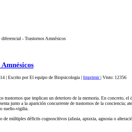
 diferencial - Trastornos Amnésicos
os Amnésicos
014
|
Escrito por El equipo de Biopsicologia
|
Imprimir
|
Visto: 12356
tros trastornos que implican un deterioro de la memoria. En concreto, el
senta junto a la aparición concurrente de trastornos de la conciencia; at
 sueño-vigilia.
e múltiples défictis cognoscitivos (afasia, apraxia, agnosia o alteraci