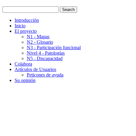
Introducción
Inicio
El proyecto
N1 - Mapas
N2 - Glosario
N3 - Participación funcional
Nivel 4 - Patologías
N5 - Discapacidad
Colabora
Artículos de Usuarios
Peticones de ayuda
Su opinión