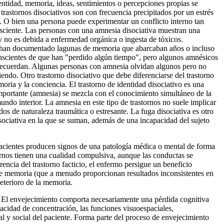
dentidad, memoria, ideas, sentimientos o percepciones propias se
rastornos disociativos son con frecuencia precipitados por un estrés
e. O bien una persona puede experimentar un conflicto interno tan
nsciente. Las personas con una amnesia disociativa muestran una
y no es debida a enfermedad orgánica o ingesta de tóxicos.
e han documentado lagunas de memoria que abarcaban años o incluso
conscientes de que han "perdido algún tiempo", pero algunos amnésicos
o recuerdan. Algunas personas con amnesia olvidan algunos pero no
ndo. Otro trastorno disociativo que debe diferenciarse del trastorno
moria y la conciencia. El trastorno de identidad disociativo es una
importante (amnesia) se mezcla con el conocimiento simultáneo de la
ndo interior. La amnesia en este tipo de trastornos no suele implicar
os de naturaleza traumática o estresante. La fuga disociativa es otro
isociativa en la que se suman, además de una incapacidad del sujeto
os pacientes producen signos de una patología médica o mental de forma
stornos tienen una cualidad compulsiva, aunque las conductas se
encia del trastorno facticio, el enfermo persigue un beneficio
s de memoria (que a menudo proporcionan resultados inconsistentes en
eterioro de la memoria.
ad. El envejecimiento comporta necesariamente una pérdida cognitiva
acidad de concentración, las funciones visuoespaciales,
al y social del paciente. Forma parte del proceso de envejecimiento