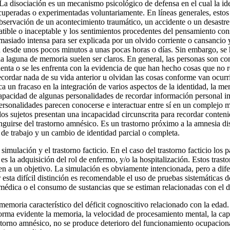
. La disociación es un mecanismo psicológico de defensa en el cual la i
peradas o experimentadas voluntariamente. En líneas generales, estos t
observación de un acontecimiento traumático, un accidente o un desastr
atible o inaceptable y los sentimientos procedentes del pensamiento co
asiado intensa para ser explicada por un olvido corriente o cansancio 
 desde unos pocos minutos a unas pocas horas o días. Sin embargo, s
 la laguna de memoria suelen ser claros. En general, las personas son 
uenta o se les enfrenta con la evidencia de que han hecho cosas que n
cordar nada de su vida anterior u olvidan las cosas conforme van ocurrie
ica un fracaso en la integración de varios aspectos de la identidad, la me
ncapacidad de algunas personalidades de recordar información personal 
rsonalidades parecen conocerse e interactuar entre sí en un complejo mu
los sujetos presentan una incapacidad circunscrita para recordar contenid
inguirse del trastorno amnésico. Es un trastorno próximo a la amnesia d
l de trabajo y un cambio de identidad parcial o completa.
 simulación y el trastorno facticio. En el caso del trastorno facticio l
 es la adquisición del rol de enfermo, y/o la hospitalización. Estos tra
n a un objetivo. La simulación es obviamente intencionada, pero a difer
 esta difícil distinción es recomendable el uso de pruebas sistemática
médica o el consumo de sustancias que se estiman relacionadas con el d
a memoria característico del déficit cognoscitivo relacionado con la ed
forma evidente la memoria, la velocidad de procesamiento mental, la cap
rastorno amnésico, no se produce deterioro del funcionamiento ocupacion