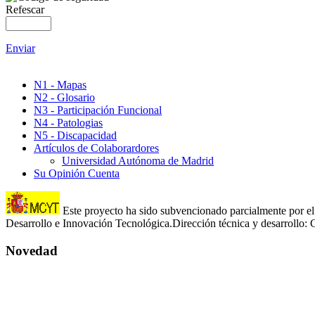
Refescar
Enviar
N1 - Mapas
N2 - Glosario
N3 - Participación Funcional
N4 - Patologias
N5 - Discapacidad
Artículos de Colaborardores
Universidad Autónoma de Madrid
Su Opinión Cuenta
Este proyecto ha sido subvencionado parcialmente por el 
Desarrollo e Innovación Tecnológica.Dirección técnica y desarroll
Novedad