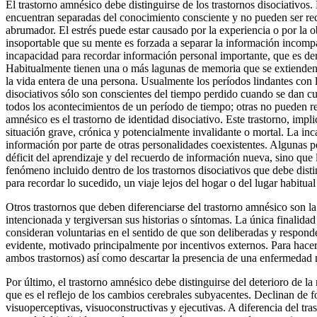
El trastorno amnésico debe distinguirse de los trastornos disociativos
encuentran separadas del conocimiento consciente y no pueden ser recu
abrumador. El estrés puede estar causado por la experiencia o por la 
insoportable que su mente es forzada a separar la información incomp
incapacidad para recordar información personal importante, que es dem
Habitualmente tienen una o más lagunas de memoria que se extienden
la vida entera de una persona. Usualmente los períodos lindantes con
disociativos sólo son conscientes del tiempo perdido cuando se dan c
todos los acontecimientos de un período de tiempo; otras no pueden re
amnésico es el trastorno de identidad disociativo. Este trastorno, impl
situación grave, crónica y potencialmente invalidante o mortal. La i
información por parte de otras personalidades coexistentes. Algunas pe
déficit del aprendizaje y del recuerdo de información nueva, sino que 
fenómeno incluido dentro de los trastornos disociativos que debe dist
para recordar lo sucedido, un viaje lejos del hogar o del lugar habitua
Otros trastornos que deben diferenciarse del trastorno amnésico son la
intencionada y tergiversan sus historias o síntomas. La única finalidad
consideran voluntarias en el sentido de que son deliberadas y responde
evidente, motivado principalmente por incentivos externos. Para hacer
ambos trastornos) así como descartar la presencia de una enfermedad 
Por último, el trastorno amnésico debe distinguirse del deterioro de l
que es el reflejo de los cambios cerebrales subyacentes. Declinan de 
visuoperceptivas, visuoconstructivas y ejecutivas. A diferencia del t