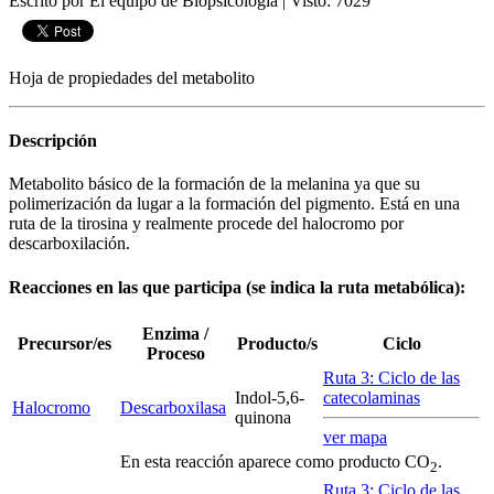
Escrito por El equipo de Biopsicologia
|
Visto: 7029
Hoja de propiedades del metabolito
Descripción
Metabolito básico de la formación de la melanina ya que su
polimerización da lugar a la formación del pigmento. Está en una
ruta de la tirosina y realmente procede del halocromo por
descarboxilación.
Reacciones en las que participa (se indica la ruta metabólica):
Enzima /
Precursor/es
Producto/s
Ciclo
Proceso
Ruta 3: Ciclo de las
Indol-5,6-
catecolaminas
Halocromo
Descarboxilasa
quinona
ver mapa
En esta reacción aparece como producto CO
.
2
Ruta 3: Ciclo de las