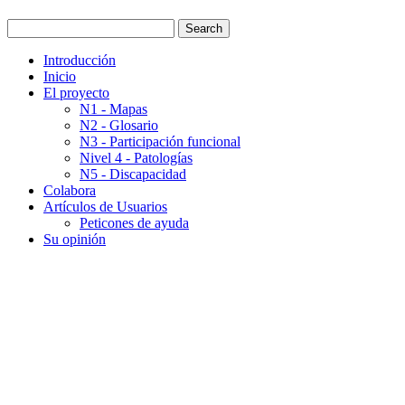
Introducción
Inicio
El proyecto
N1 - Mapas
N2 - Glosario
N3 - Participación funcional
Nivel 4 - Patologías
N5 - Discapacidad
Colabora
Artículos de Usuarios
Peticones de ayuda
Su opinión