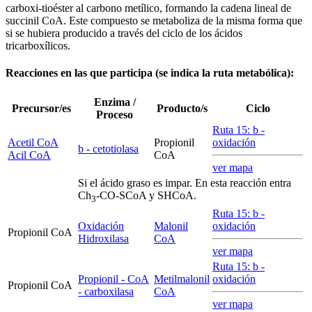
carboxi-tioéster al carbono metílico, formando la cadena lineal de
succinil CoA. Este compuesto se metaboliza de la misma forma que
si se hubiera producido a través del ciclo de los ácidos
tricarboxílicos.
Reacciones en las que participa (se indica la ruta metabólica):
Enzima /
Precursor/es
Producto/s
Ciclo
Proceso
Ruta 15:
b
-
Acetil CoA
Propionil
oxidación
b
- cetotiolasa
Acil CoA
CoA
ver mapa
Si el ácido graso es impar. En esta reacción entra
Ch
-CO-SCoA y SHCoA.
3
Ruta 15:
b
-
Oxidación
Malonil
oxidación
Propionil CoA
Hidroxilasa
CoA
ver mapa
Ruta 15:
b
-
Propionil - CoA
Metilmalonil
oxidación
Propionil CoA
- carboxilasa
CoA
ver mapa