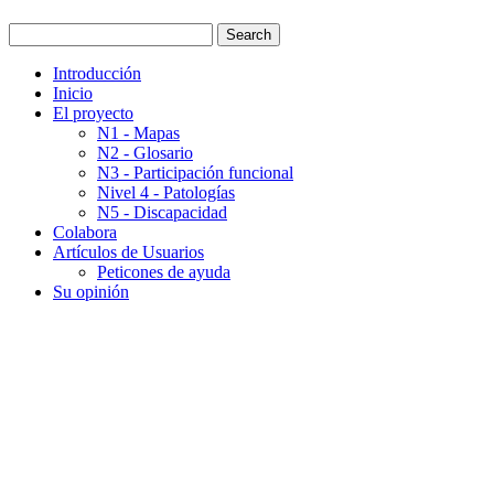
Introducción
Inicio
El proyecto
N1 - Mapas
N2 - Glosario
N3 - Participación funcional
Nivel 4 - Patologías
N5 - Discapacidad
Colabora
Artículos de Usuarios
Peticones de ayuda
Su opinión