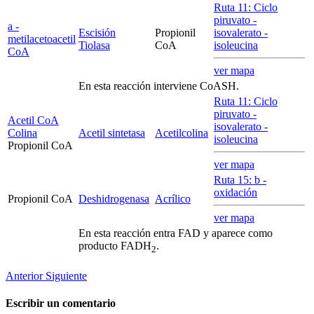
Ruta 11: Ciclo
piruvato -
a
-
Escisión
Propionil
isovalerato -
metilacetoacetil
Tiolasa
CoA
isoleucina
CoA
ver mapa
En esta reacción interviene CoASH.
Ruta 11: Ciclo
piruvato -
Acetil CoA
isovalerato -
Colina
Acetil sintetasa
Acetilcolina
isoleucina
Propionil CoA
ver mapa
Ruta 15:
b
-
oxidación
Propionil CoA
Deshidrogenasa
Acrílico
ver mapa
En esta reacción entra FAD y aparece como
producto FADH
.
2
Anterior
Siguiente
Escribir un comentario