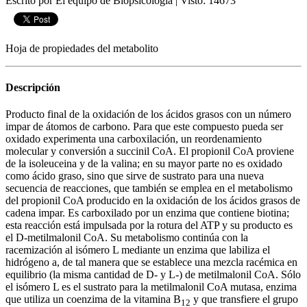
Escrito por El equipo de Biopsicologia
|
Visto: 14673
Hoja de propiedades del metabolito
Descripción
Producto final de la oxidación de los ácidos grasos con un número
impar de átomos de carbono. Para que este compuesto pueda ser
oxidado experimenta una carboxilación, un reordenamiento
molecular y conversión a succinil CoA. El propionil CoA proviene
de la isoleuceina y de la valina; en su mayor parte no es oxidado
como ácido graso, sino que sirve de sustrato para una nueva
secuencia de reacciones, que también se emplea en el metabolismo
del propionil CoA producido en la oxidación de los ácidos grasos de
cadena impar. Es carboxilado por un enzima que contiene biotina;
esta reacción está impulsada por la rotura del ATP y su producto es
el D-metilmalonil CoA. Su metabolismo continúa con la
racemización al isómero L mediante un enzima que labiliza el
hidrógeno
a
, de tal manera que se establece una mezcla racémica en
equilibrio (la misma cantidad de D- y L-) de metilmalonil CoA. Sólo
el isómero L es el sustrato para la metilmalonil CoA mutasa, enzima
que utiliza un coenzima de la vitamina B
y que transfiere el grupo
1
2