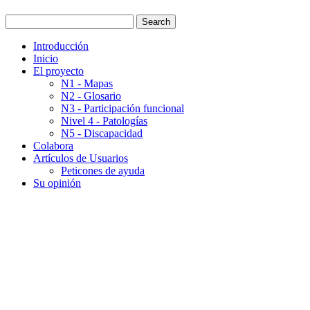
Introducción
Inicio
El proyecto
N1 - Mapas
N2 - Glosario
N3 - Participación funcional
Nivel 4 - Patologías
N5 - Discapacidad
Colabora
Artículos de Usuarios
Peticones de ayuda
Su opinión