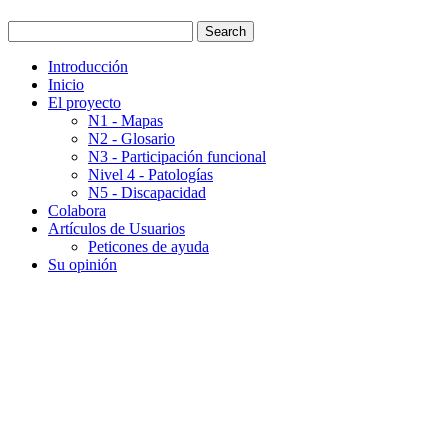
Introducción
Inicio
El proyecto
N1 - Mapas
N2 - Glosario
N3 - Participación funcional
Nivel 4 - Patologías
N5 - Discapacidad
Colabora
Artículos de Usuarios
Peticones de ayuda
Su opinión