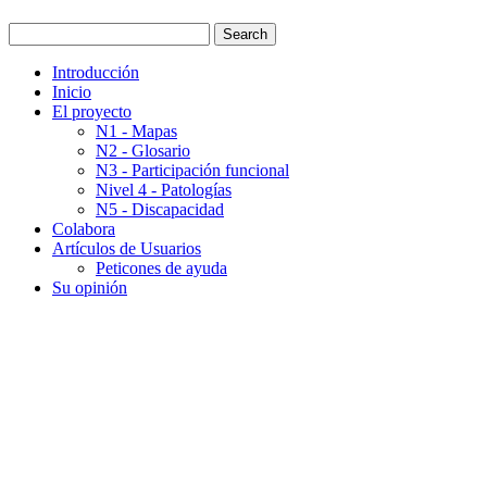
Introducción
Inicio
El proyecto
N1 - Mapas
N2 - Glosario
N3 - Participación funcional
Nivel 4 - Patologías
N5 - Discapacidad
Colabora
Artículos de Usuarios
Peticones de ayuda
Su opinión