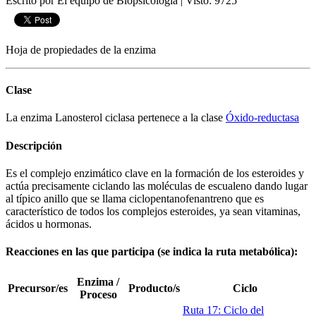
Escrito por El equipo de Biopsicologia
|
Visto: 9725
Hoja de propiedades de la enzima
Clase
La enzima Lanosterol ciclasa pertenece a la clase
Óxido-reductasa
Descripción
Es el complejo enzimático clave en la formación de los esteroides y
actúa precisamente ciclando las moléculas de escualeno dando lugar
al típico anillo que se llama ciclopentanofenantreno que es
característico de todos los complejos esteroides, ya sean vitaminas,
ácidos u hormonas.
Reacciones en las que participa (se indica la ruta metabólica):
Enzima /
Precursor/es
Producto/s
Ciclo
Proceso
Ruta 17: Ciclo del