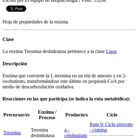
Escrito por El equipo de Biopsicologia
|
Visto: 13208
Hoja de propiedades de la enzima
Clase
La enzima Treonina deshidratasa pertenece a la clase
Liasa
Descripción
Enzima que convierte la L-treonina en un ión de amonio y en 2-
oxobutirato, transformándose este último en propionil-CoA por
medio de descarboxilación oxidativa.
Reacciones en las que participa (se indica la ruta metabólica):
Enzima /
Precursor/es
Producto/s
Ciclo
Proceso
Ruta 9: Ciclo piruvato
Treonina
a
-
- cisteína
Treonina
deshidratasa
cetobutirato