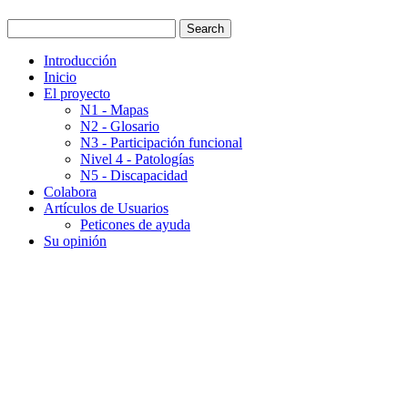
Introducción
Inicio
El proyecto
N1 - Mapas
N2 - Glosario
N3 - Participación funcional
Nivel 4 - Patologías
N5 - Discapacidad
Colabora
Artículos de Usuarios
Peticones de ayuda
Su opinión