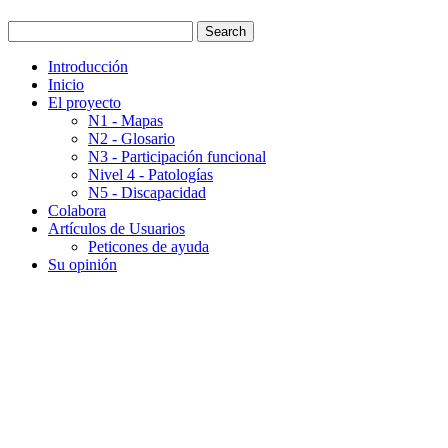
Introducción
Inicio
El proyecto
N1 - Mapas
N2 - Glosario
N3 - Participación funcional
Nivel 4 - Patologías
N5 - Discapacidad
Colabora
Artículos de Usuarios
Peticones de ayuda
Su opinión