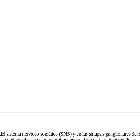
s del sistema nervioso somático (SNS) y en las sinapsis ganglionares d
a en el encéfalo y es un neurotransmisor clave en la regulación de los 