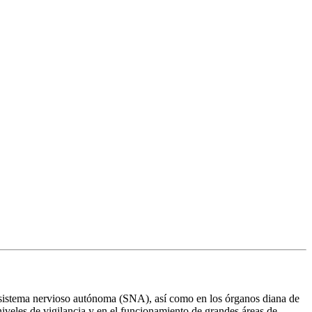
el sistema nervioso autónoma (SNA), así como en los órganos diana de
niveles de vigilancia y en el funcionamiento de grandes áreas de