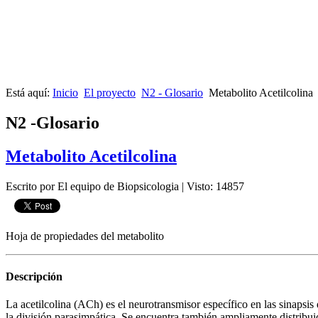
Está aquí:
Inicio
El proyecto
N2 - Glosario
Metabolito Acetilcolina
N2 -Glosario
Metabolito Acetilcolina
Escrito por El equipo de Biopsicologia
|
Visto: 14857
Hoja de propiedades del metabolito
Descripción
La acetilcolina (ACh) es el neurotransmisor específico en las sinapsi
la división parasimpática. Se encuentra también ampliamente distribuid