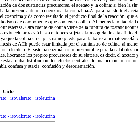
zación de dos sustancias precursoras, el acetato y la colina; si bien la sín
ita la presencia de una coenzima, la coenzima-A, para transferir el acet
 el coenzima y da como resultado el producto final de la reacción, que e
tabolismo de componentes que contienen colina. Al menos la mitad de la
olinesterasa. Otra fuente de colina viene de la ruptura de fosfatidilcoli
 extracelular y está hasta entonces sujeta a la recogida de alta afinidad
ya que la colina en el plasma no puede pasar la barrera hematoencefálica.
íntesis de ACh puede estar limitada por el suministro de colina, al meno
la lecitina. El sistema enzimático imprescindible para la catabolizació
s, liberando los propios precursores de su síntesis, es decir, el acetato
e esta amplia distribución, los efectos centrales de una acción anticoli
bla confusa y ataxia, confusión y desorientación.
Ciclo
ato - isovalerato - isoleucina
ato - isovalerato - isoleucina