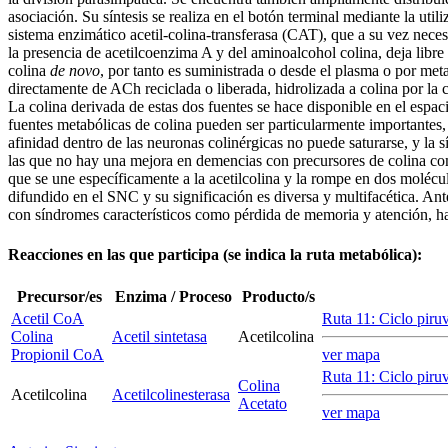
asociación. Su síntesis se realiza en el botón terminal mediante la utili
sistema enzimático acetil-colina-transferasa (CAT), que a su vez neces
la presencia de acetilcoenzima A y del aminoalcohol colina, deja libre
colina
de novo
, por tanto es suministrada o desde el plasma o por me
directamente de ACh reciclada o liberada, hidrolizada a colina por la c
La colina derivada de estas dos fuentes se hace disponible en el espacio
fuentes metabólicas de colina pueden ser particularmente importantes, 
afinidad dentro de las neuronas colinérgicas no puede saturarse, y la s
las que no hay una mejora en demencias con precursores de colina como 
que se une específicamente a la acetilcolina y la rompe en dos molécula
difundido en el SNC y su significación es diversa y multifacética. Ant
con síndromes característicos como pérdida de memoria y atención, ha
Reacciones en las que participa (se indica la ruta metabólica):
Precursor/es
Enzima / Proceso
Producto/s
Acetil CoA
Ruta 11: Ciclo piruv
Colina
Acetil sintetasa
Acetilcolina
Propionil CoA
ver mapa
Ruta 11: Ciclo piruv
Colina
Acetilcolina
Acetilcolinesterasa
Acetato
ver mapa