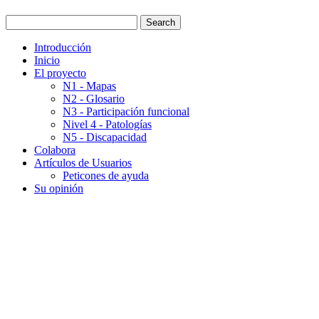
Introducción
Inicio
El proyecto
N1 - Mapas
N2 - Glosario
N3 - Participación funcional
Nivel 4 - Patologías
N5 - Discapacidad
Colabora
Artículos de Usuarios
Peticones de ayuda
Su opinión