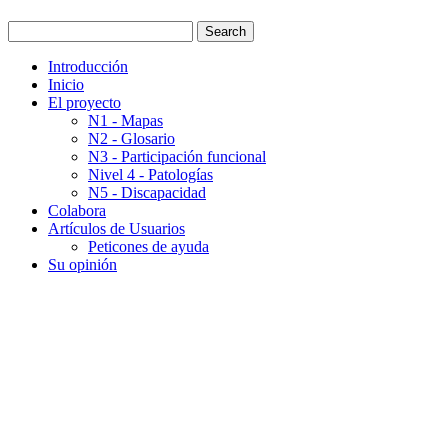
Introducción
Inicio
El proyecto
N1 - Mapas
N2 - Glosario
N3 - Participación funcional
Nivel 4 - Patologías
N5 - Discapacidad
Colabora
Artículos de Usuarios
Peticones de ayuda
Su opinión