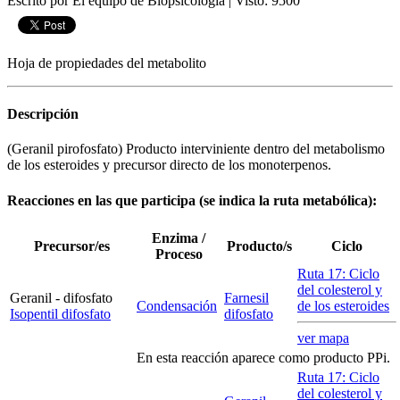
Escrito por El equipo de Biopsicologia
|
Visto: 9500
Hoja de propiedades del metabolito
Descripción
(Geranil pirofosfato) Producto interviniente dentro del metabolismo
de los esteroides y precursor directo de los monoterpenos.
Reacciones en las que participa (se indica la ruta metabólica):
Enzima /
Precursor/es
Producto/s
Ciclo
Proceso
Ruta 17: Ciclo
del colesterol y
Geranil - difosfato
Farnesil
Condensación
de los esteroides
Isopentil difosfato
difosfato
ver mapa
En esta reacción aparece como producto PPi.
Ruta 17: Ciclo
del colesterol y