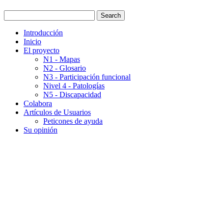
Introducción
Inicio
El proyecto
N1 - Mapas
N2 - Glosario
N3 - Participación funcional
Nivel 4 - Patologías
N5 - Discapacidad
Colabora
Artículos de Usuarios
Peticones de ayuda
Su opinión