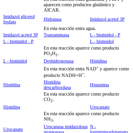
aparecen como productos glutámico y
AICAR.
Imidazol glicerol
Hidratasa
Imidazol acetol 3P
fosfato
En esta reacción entra agua.
Imidazol acetol 3P
Transaminasa
L - histinidol - P
L - histinidol - P
L - histinidol
En esta reacción aparece como producto
PO
H
.
3
2
L - histinidol
Deshidrogenasa
Histidina
+
En esta reacción entra NAD
y aparece como
+
producto NADH+H
.
Histidina
Histidina
Histamina
descarboxilasa
En esta reacción aparece como producto
CO
.
2
Histidina
Urocanato
En esta reacción aparece como producto
NH
.
3
Urocanasa imidazolona
N -
Urocanato
propionasa
formiminoglutamato