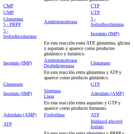
CMP
CTP
UMP
UTP
Glutamina
5 -
Amidotransferasa
5 - PRPP
fosforiboxilamina
5 -
Inositato (IMP)
fosforiboxilamina
En esta reacción entra ATP, glutamina, glicina
y aspartato y aparece como productos
glutámico y fumárico.
Amidotransferasa
Inositato (IMP)
Glutamato
Deshidrogenasa
En esta reacción entra glutamina y ATP y
aparece como producto glutámico.
Glutamato
GTP
Sintetasa
Inositato (IMP)
Adenilato (AMP)
Liasa
En esta reacción entra aspartato y GTP y
aparece como producto fumarato.
Adenilato (AMP)
Fosforilasa
ATP
Imidazol glicerol
ATP
fosfato
En esta reacción entra glutamina y PRPP y