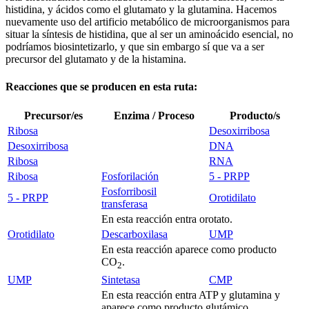
histidina, y ácidos como el glutamato y la glutamina. Hacemos
nuevamente uso del artificio metabólico de microorganismos para
situar la síntesis de histidina, que al ser un aminoácido esencial, no
podríamos biosintetizarlo, y que sin embargo sí que va a ser
precursor del glutamato y de la histamina.
Reacciones que se producen en esta ruta:
Precursor/es
Enzima / Proceso
Producto/s
Ribosa
Desoxirribosa
Desoxirribosa
DNA
Ribosa
RNA
Ribosa
Fosforilación
5 - PRPP
Fosforribosil
5 - PRPP
Orotidilato
transferasa
En esta reacción entra orotato.
Orotidilato
Descarboxilasa
UMP
En esta reacción aparece como producto
CO
.
2
UMP
Sintetasa
CMP
En esta reacción entra ATP y glutamina y
aparece como producto glutámico.