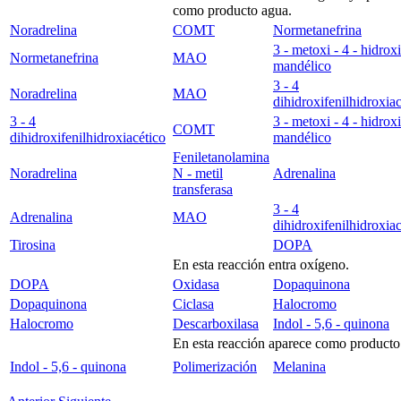
como producto agua.
Noradrelina
COMT
Normetanefrina
3 - metoxi - 4 - hidroxi
Normetanefrina
MAO
mandélico
3 - 4
Noradrelina
MAO
dihidroxifenilhidroxiac
3 - 4
3 - metoxi - 4 - hidroxi
COMT
dihidroxifenilhidroxiacético
mandélico
Feniletanolamina
Noradrelina
N - metil
Adrenalina
transferasa
3 - 4
Adrenalina
MAO
dihidroxifenilhidroxiac
Tirosina
DOPA
En esta reacción entra oxígeno.
DOPA
Oxidasa
Dopaquinona
Dopaquinona
Ciclasa
Halocromo
Halocromo
Descarboxilasa
Indol - 5,6 - quinona
En esta reacción aparece como product
Indol - 5,6 - quinona
Polimerización
Melanina