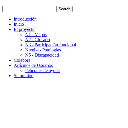
Introducción
Inicio
El proyecto
N1 - Mapas
N2 - Glosario
N3 - Participación funcional
Nivel 4 - Patologías
N5 - Discapacidad
Colabora
Artículos de Usuarios
Peticones de ayuda
Su opinión