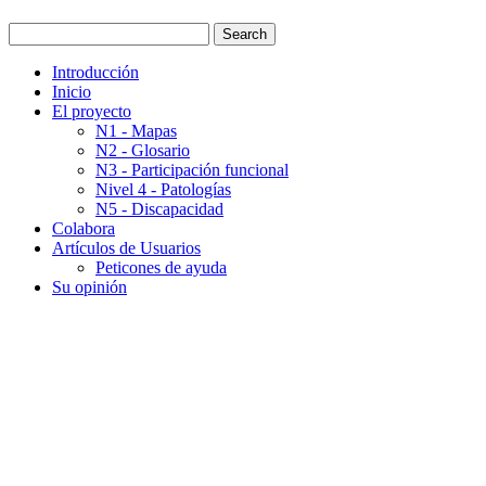
Introducción
Inicio
El proyecto
N1 - Mapas
N2 - Glosario
N3 - Participación funcional
Nivel 4 - Patologías
N5 - Discapacidad
Colabora
Artículos de Usuarios
Peticones de ayuda
Su opinión