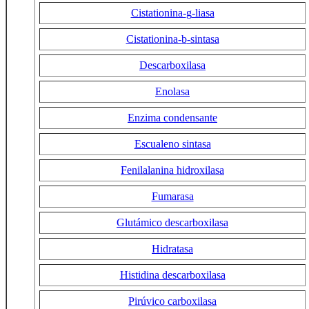
Cistationina-
g
-liasa
Cistationina-
b
-sintasa
Descarboxilasa
Enolasa
Enzima condensante
Escualeno sintasa
Fenilalanina hidroxilasa
Fumarasa
Glutámico descarboxilasa
Hidratasa
Histidina descarboxilasa
Pirúvico carboxilasa