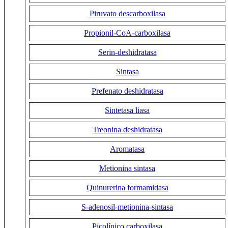
Piruvato descarboxilasa
Propionil-CoA-carboxilasa
Serin-deshidratasa
Sintasa
Prefenato deshidratasa
Sintetasa liasa
Treonina deshidratasa
Aromatasa
Metionina sintasa
Quinurerina formamidasa
S-adenosil-metionina-sintasa
Picolínico carboxilasa