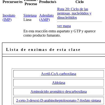
Precursor/es
Producto/s
Ciclo
Proceso
Ruta 20: Ciclo de las
pentosas, nucleótidos y
Inositato
Sintetasa
Adenilato
dinucleótidos
(IMP)
Liasa
(AMP)
ver mapa
En esta reacción entra aspartato y GTP y aparece
como producto fumarato.
L
i s t a d e e n z i m a s d e e s t a c l a s e
Acetil-CoA-carboxilasa
Aldolasa
Aminoácido aromático descarboxilasa
2-ceto-3-desoxi-D-arabinoheptolosonato-7-fosfato sintasa