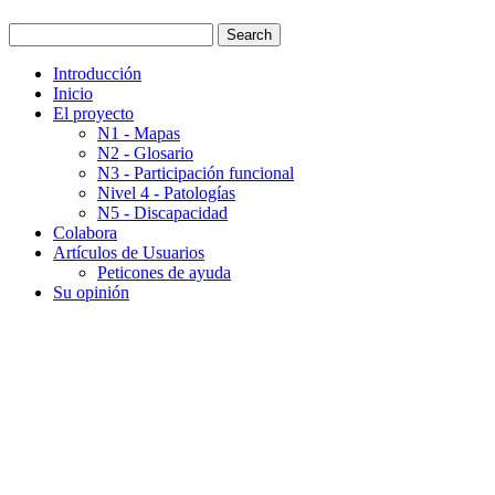
Introducción
Inicio
El proyecto
N1 - Mapas
N2 - Glosario
N3 - Participación funcional
Nivel 4 - Patologías
N5 - Discapacidad
Colabora
Artículos de Usuarios
Peticones de ayuda
Su opinión