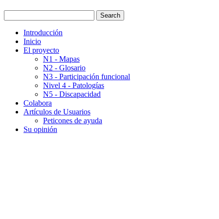
Introducción
Inicio
El proyecto
N1 - Mapas
N2 - Glosario
N3 - Participación funcional
Nivel 4 - Patologías
N5 - Discapacidad
Colabora
Artículos de Usuarios
Peticones de ayuda
Su opinión