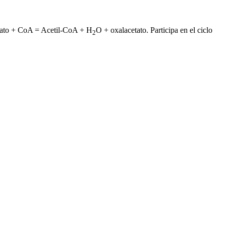
Citrato + CoA = Acetil-CoA + H
O + oxalacetato. Participa en el ciclo
2