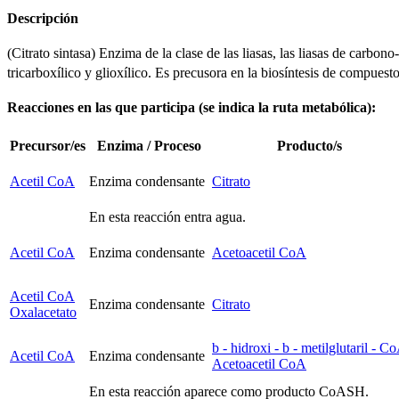
Descripción
(Citrato sintasa) Enzima de la clase de las liasas, las liasas de carbo
tricarboxílico y glioxílico. Es precusora en la biosíntesis de compuest
Reacciones en las que participa (se indica la ruta metabólica):
Precursor/es
Enzima / Proceso
Producto/s
Acetil CoA
Enzima condensante
Citrato
En esta reacción entra agua.
Acetil CoA
Enzima condensante
Acetoacetil CoA
Acetil CoA
Enzima condensante
Citrato
Oxalacetato
b
- hidroxi -
b
- metilglutaril - C
Acetil CoA
Enzima condensante
Acetoacetil CoA
En esta reacción aparece como producto CoASH.